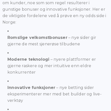
om kunder, noe som som regel resulterer i
gunstige bonuser og innovative funksjoner. Her er
de viktigste fordelene ved å prøve en ny odds side i
Norge:
Romslige velkomstbonuser
– nye sider gir
gjerne de mest sjenerøse tilbudene
Moderne teknologi
– nyere plattformer er
gjerne raskere og mer intuitive enn eldre
konkurrenter
Innovative funksjoner
– nye betting sider
eksperimenterer mer med bet builder og live-
verktøy