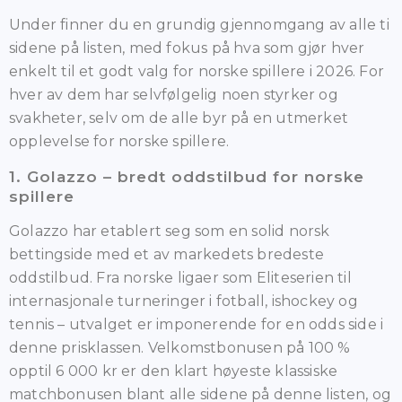
Under finner du en grundig gjennomgang av alle ti
sidene på listen, med fokus på hva som gjør hver
enkelt til et godt valg for norske spillere i 2026. For
hver av dem har selvfølgelig noen styrker og
svakheter, selv om de alle byr på en utmerket
opplevelse for norske spillere.
1. Golazzo – bredt oddstilbud for norske
spillere
Golazzo har etablert seg som en solid norsk
bettingside med et av markedets bredeste
oddstilbud. Fra norske ligaer som Eliteserien til
internasjonale turneringer i fotball, ishockey og
tennis – utvalget er imponerende for en odds side i
denne prisklassen. Velkomstbonusen på 100 %
opptil 6 000 kr er den klart høyeste klassiske
matchbonusen blant alle sidene på denne listen, og