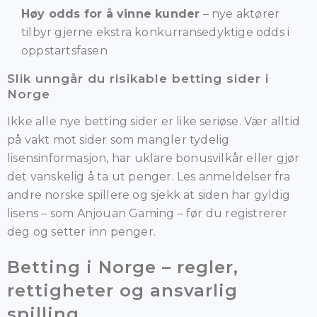
Høy odds for å vinne kunder
– nye aktører
tilbyr gjerne ekstra konkurransedyktige odds i
oppstartsfasen
Slik unngår du risikable betting sider i
Norge
Ikke alle nye betting sider er like seriøse. Vær alltid
på vakt mot sider som mangler tydelig
lisensinformasjon, har uklare bonusvilkår eller gjør
det vanskelig å ta ut penger. Les anmeldelser fra
andre norske spillere og sjekk at siden har gyldig
lisens – som Anjouan Gaming – før du registrerer
deg og setter inn penger.
Betting i Norge – regler,
rettigheter og ansvarlig
spilling