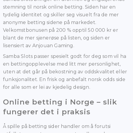
stemning til norsk online betting. Siden har en
tydelig identitet og skiller seg visuelt fra de mer
anonyme betting sidene på markedet.
Velkomstbonusen på 200 % opptil 50 000 kr er
blant de mer sjenerøse på listen, og siden er
lisensiert av Anjouan Gaming.
Samba Slots passer spesielt godt for deg som vil ha
en bettingopplevelse med litt mer personlighet,
uten at det går på bekostning av oddskvalitet eller
funksjonalitet. En frisk og anbefalt norsk odds side
for alle som er lei av kjedelig design.
Online betting i Norge – slik
fungerer det i praksis
Å spille på betting sider handler om å forutsi