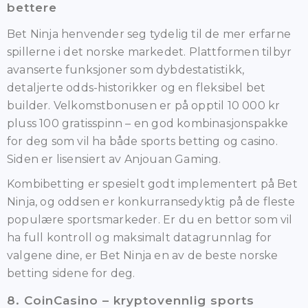
bettere
Bet Ninja henvender seg tydelig til de mer erfarne
spillerne i det norske markedet. Plattformen tilbyr
avanserte funksjoner som dybdestatistikk,
detaljerte odds-historikker og en fleksibel bet
builder. Velkomstbonusen er på opptil 10 000 kr
pluss 100 gratisspinn – en god kombinasjonspakke
for deg som vil ha både sports betting og casino.
Siden er lisensiert av Anjouan Gaming.
Kombibetting er spesielt godt implementert på Bet
Ninja, og oddsen er konkurransedyktig på de fleste
populære sportsmarkeder. Er du en bettor som vil
ha full kontroll og maksimalt datagrunnlag for
valgene dine, er Bet Ninja en av de beste norske
betting sidene for deg.
8. CoinCasino – kryptovennlig sports