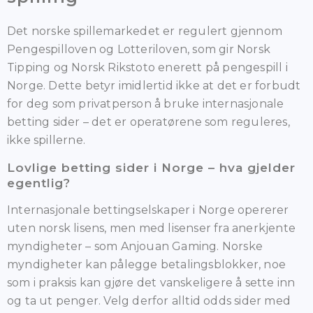
Det norske spillemarkedet er regulert gjennom
Pengespilloven og Lotteriloven, som gir Norsk
Tipping og Norsk Rikstoto enerett på pengespill i
Norge. Dette betyr imidlertid ikke at det er forbudt
for deg som privatperson å bruke internasjonale
betting sider – det er operatørene som reguleres,
ikke spillerne.
Lovlige betting sider i Norge – hva gjelder
egentlig?
Internasjonale bettingselskaper i Norge opererer
uten norsk lisens, men med lisenser fra anerkjente
myndigheter – som Anjouan Gaming. Norske
myndigheter kan pålegge betalingsblokker, noe
som i praksis kan gjøre det vanskeligere å sette inn
og ta ut penger. Velg derfor alltid odds sider med