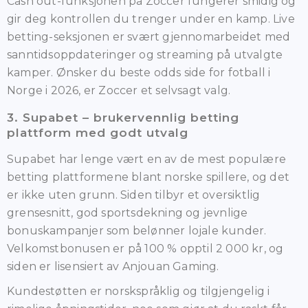
Cash out-funksjonen på Zoccer fungerer smidig og
gir deg kontrollen du trenger under en kamp. Live
betting-seksjonen er svært gjennomarbeidet med
sanntidsoppdateringer og streaming på utvalgte
kamper. Ønsker du beste odds side for fotball i
Norge i 2026, er Zoccer et selvsagt valg.
3. Supabet – brukervennlig betting
plattform med godt utvalg
Supabet har lenge vært en av de mest populære
betting plattformene blant norske spillere, og det
er ikke uten grunn. Siden tilbyr et oversiktlig
grensesnitt, god sportsdekning og jevnlige
bonuskampanjer som belønner lojale kunder.
Velkomstbonusen er på 100 % opptil 2 000 kr, og
siden er lisensiert av Anjouan Gaming.
Kundestøtten er norskspråklig og tilgjengelig i