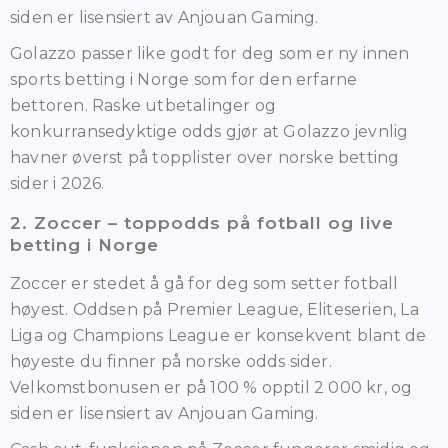
siden er lisensiert av Anjouan Gaming.
Golazzo passer like godt for deg som er ny innen
sports betting i Norge som for den erfarne
bettoren. Raske utbetalinger og
konkurransedyktige odds gjør at Golazzo jevnlig
havner øverst på topplister over norske betting
sider i 2026.
2. Zoccer – toppodds på fotball og live
betting i Norge
Zoccer er stedet å gå for deg som setter fotball
høyest. Oddsen på Premier League, Eliteserien, La
Liga og Champions League er konsekvent blant de
høyeste du finner på norske odds sider.
Velkomstbonusen er på 100 % opptil 2 000 kr, og
siden er lisensiert av Anjouan Gaming.